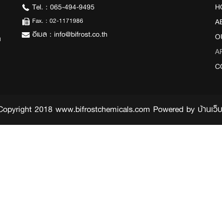
Tel. :
065-494-9495
H
Fax. :
02-1171986
A
อีเมล :
info@bifrost.co.th
O
ด
A
C
Copyright 2018 www.bifrostchemicals.com Powered by
บ้านเว็บ